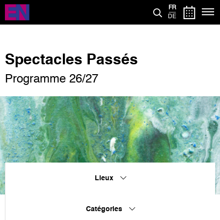
Aller
FR
au
DE
contenu
principal
Spectacles Passés
Programme 26/27
Lieux
Catégories