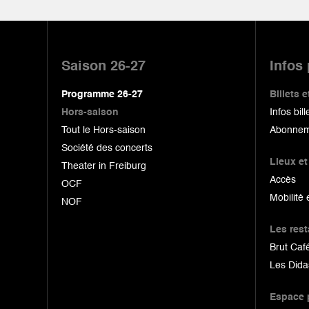
Pied
de
Saison 26-27
Infos
page
Programme 26-27
Billets
Hors-saison
Infos bill
Tout le Hors-saison
Abonnem
Société des concerts
Lieux et
Theater in Freiburg
Accès
OCF
Mobilité 
NOF
Les res
Brut Café
Les Dida
Espace 