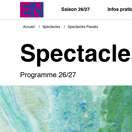
Aller
au
Saison 26/27
Infos prat
contenu
principal
Accueil
Spectacles
Spectacles Passés
Fil
d'Ariane
Spectacl
Programme 26/27