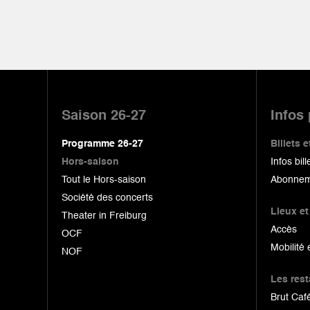
Pied
de
Saison 26-27
Infos
page
Programme 26-27
Billets
Hors-saison
Infos bill
Tout le Hors-saison
Abonnem
Société des concerts
Lieux et
Theater in Freiburg
Accès
OCF
Mobilité 
NOF
Les res
Brut Café