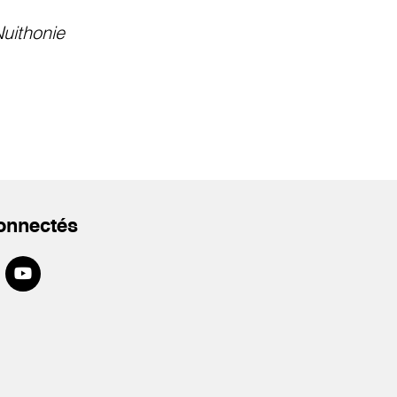
uithonie
onnectés