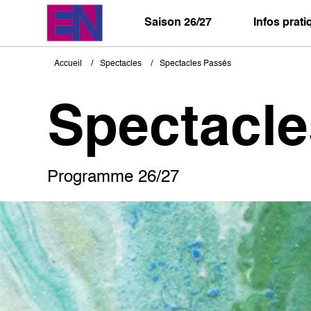
Aller
au
Saison 26/27
Infos prat
contenu
principal
Accueil
Spectacles
Spectacles Passés
Fil
d'Ariane
Spectacl
Programme 26/27