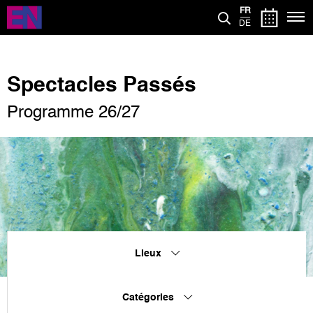
Aller
FR
au
DE
contenu
principal
Spectacles Passés
Programme 26/27
Lieux
Catégories