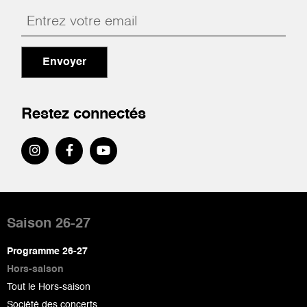
Envoyer
Restez connectés
Pied
de
Saison 26-27
page
Programme 26-27
Hors-saison
Tout le Hors-saison
Société des concerts