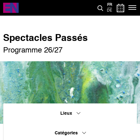
Aller
FR
au
DE
contenu
principal
Spectacles Passés
Programme 26/27
Lieux
Catégories