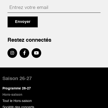
Envoyer
Restez connectés
Pied
de
Saison 26-27
page
Programme 26-27
Hors-saison
Tout le Hors-saison
Société des concerts