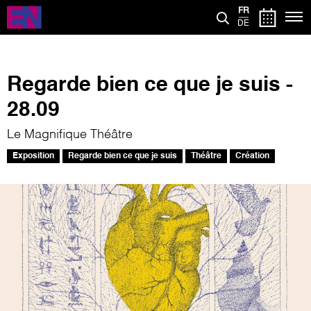
Aller
FR
au
DE
contenu
principal
Regarde bien ce que je suis -
28.09
Le Magnifique Théâtre
Exposition
Regarde bien ce que je suis
Théâtre
Création
Image