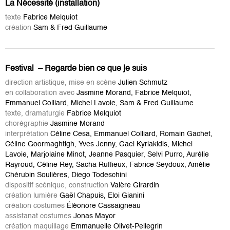
La Nécessité (installation)
texte
Fabrice Melquiot
création
Sam & Fred Guillaume
Festival – Regarde bien ce que je suis
direction artistique, mise en scène
Julien Schmutz
en collaboration avec
Jasmine Morand, Fabrice Melquiot,
Emmanuel Colliard, Michel Lavoie, Sam & Fred Guillaume
texte, dramaturgie
Fabrice Melquiot
chorégraphie
Jasmine Morand
interprétation
Céline Cesa, Emmanuel Colliard, Romain Gachet,
Céline Goormaghtigh, Yves Jenny, Gael Kyriakidis, Michel
Lavoie, Marjolaine Minot, Jeanne Pasquier, Selvi Purro, Aurélie
Rayroud, Céline Rey, Sacha Ruffieux, Fabrice Seydoux, Amélie
Chérubin Soulières, Diego Todeschini
dispositif scénique, construction
Valère Girardin
création lumière
Gaël Chapuis, Eloi Gianini
création costumes
Éléonore Cassaigneau
assistanat costumes
Jonas Mayor
création maquillage
Emmanuelle Olivet-Pellegrin