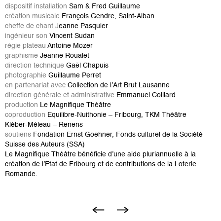
dispositif installation
Sam & Fred Guillaume
création musicale
François Gendre, Saint-Alban
cheffe de chant J
eanne Pasquier
ingénieur son
Vincent Sudan
régie plateau
Antoine Mozer
graphisme
Jeanne Roualet
direction technique
Gaël Chapuis
photographie
Guillaume Perret
en partenariat avec
Collection de l’Art Brut Lausanne
direction générale et administrative
Emmanuel Colliard
production
Le Magnifique Théâtre
coproduction
Equilibre-Nuithonie – Fribourg, TKM Théâtre
Kléber-Méleau – Renens
soutiens
Fondation Ernst Goehner, Fonds culturel de la Société
Suisse des Auteurs (SSA)
Le Magnifique Théâtre bénéficie d’une aide pluriannuelle à la
création de l’Etat de Fribourg et de contributions de la Loterie
Romande.