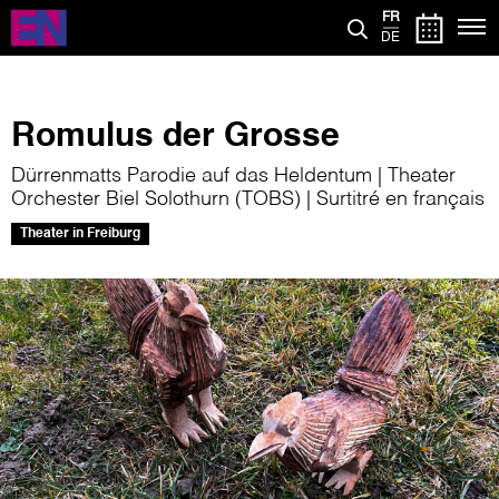
Aller
FR
au
DE
contenu
principal
Romulus der Grosse
Dürrenmatts Parodie auf das Heldentum | Theater
Orchester Biel Solothurn (TOBS) | Surtitré en français
Theater in Freiburg
Image