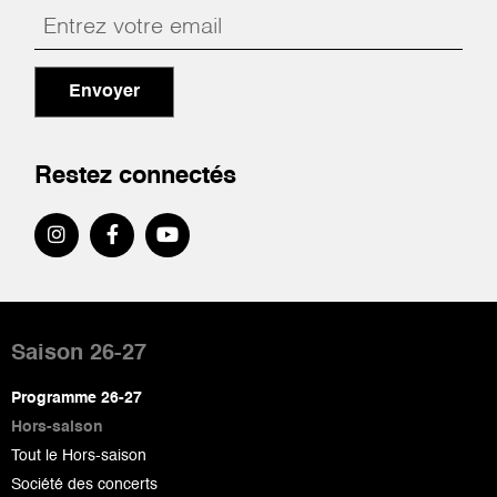
Envoyer
Restez connectés
Pied
de
Saison 26-27
page
Programme 26-27
Hors-saison
Tout le Hors-saison
Société des concerts