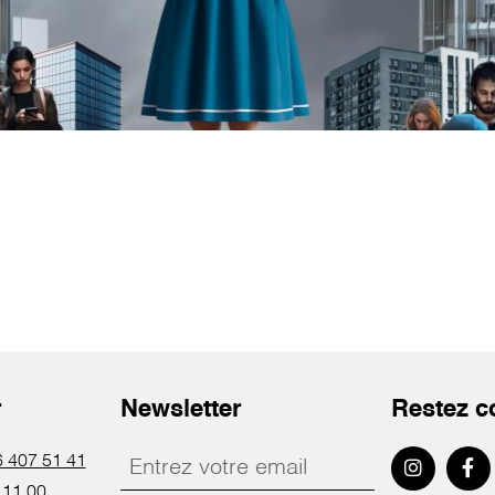
r
Newsletter
Restez c
 407 51 41
 11 00