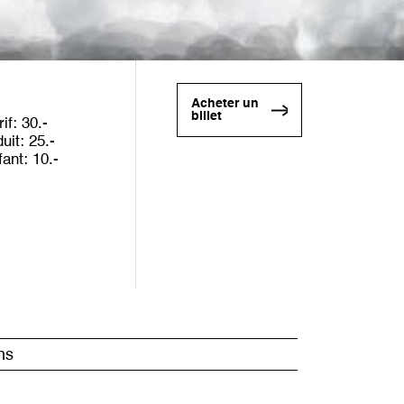
Acheter un
billet
rif
30
duit
25
fant
10
ns