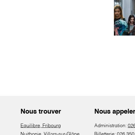
Nous trouver
Nous appele
Equilibre, Fribourg
Administration:
026
Nuithonie, Villars-sur-Glâne
Billetterie:
026 350