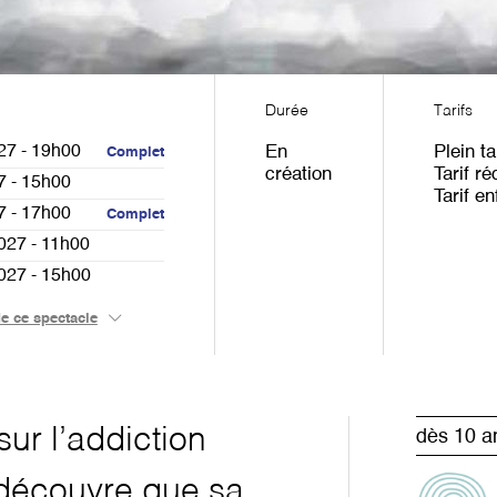
Durée
Tarifs
27 - 19h00
En
Plein ta
Complet
création
Tarif ré
7 - 15h00
Tarif en
7 - 17h00
Complet
027 - 11h00
027 - 15h00
27 - 20h00
Complet
de ce spectacle
7 - 15h00
7 - 17h00
027 - 11h00
027 - 15h00
ur l’addiction
dès 10 a
découvre que sa