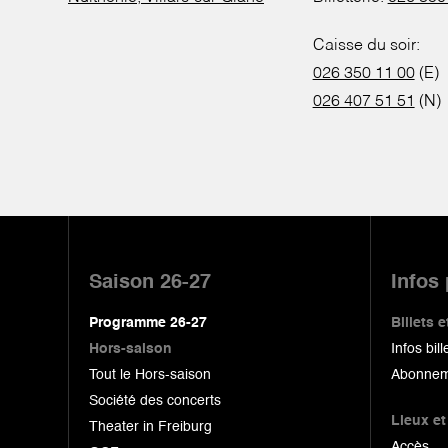
Caisse du soir:
026 350 11 00
(E)
026 407 51 51
(N)
Pied
de
Saison 26-27
Infos
page
Programme 26-27
Billets
Hors-saison
Infos bill
Tout le Hors-saison
Abonnem
Société des concerts
Lieux et
Theater in Freiburg
Accès