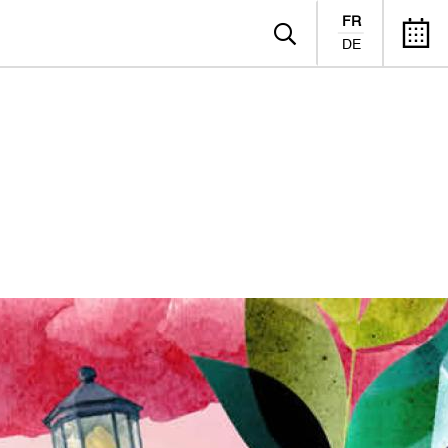
FR
DE