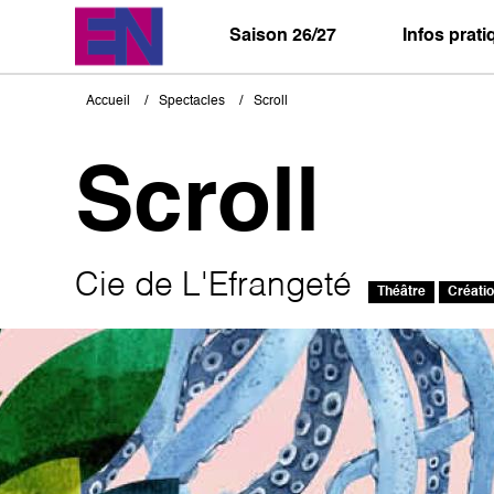
Aller
au
Saison 26/27
Infos prat
contenu
principal
Accueil
Spectacles
Scroll
Fil
d'Ariane
Scroll
Cie de L'Efrangeté
Théâtre
Créati
Image