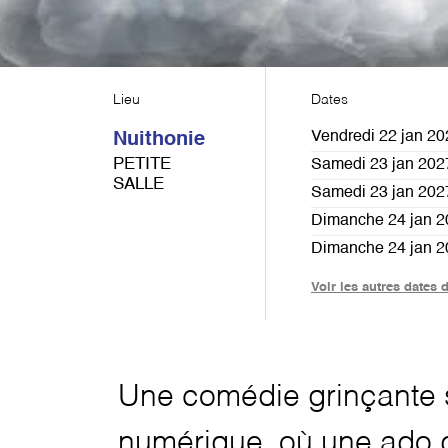
Lieu
Dates
Vendredi 22 jan 20
Nuithonie
PETITE
Samedi 23 jan 202
SALLE
Samedi 23 jan 202
Dimanche 24 jan 2
Dimanche 24 jan 2
Vendredi 29 jan 20
Voir les autres dates 
Samedi 30 jan 202
Samedi 30 jan 202
Dimanche 31 jan 2
Dimanche 31 jan 2
Une comédie grinçante s
numérique, où une ado 