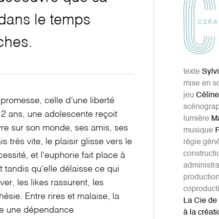
 dans le temps
ches.
texte
Sylvi
mise en s
jeu
Céline
omesse, celle d’une liberté
scénograp
12 ans, une adolescente reçoit
lumière
Ma
vre sur son monde, ses amis, ses
musique
F
 très vite, le plaisir glisse vers le
régie gén
constructi
essité, et l'euphorie fait place à
administra
t tandis qu'elle délaisse ce qui
productio
êver, les likes rassurent, les
coproduct
hésie. Entre rires et malaise, la
La Cie de 
nce une dépendance
à la créat