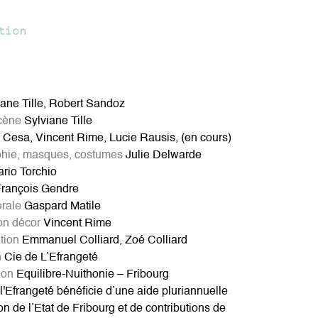
ane Tille, Robert Sandoz
cène
Sylviane Tille
 Cesa, Vincent Rime, Lucie Rausis, (en cours)
hie, masques, costumes
Julie Delwarde
rio Torchio
rançois Gendre
érale
Gaspard Matile
on décor
Vincent Rime
tion
Emmanuel Colliard, Zoé Colliard
n
Cie de L’Efrangeté
ion
Equilibre-Nuithonie – Fribourg
l'Efrangeté bénéficie d’une aide pluriannuelle
ion de l’Etat de Fribourg et de contributions de