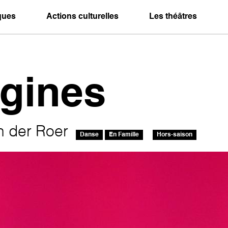
iques
Actions culturelles
Les théâtres
agines
n der Roer
Danse
En Famille
Hors-saison