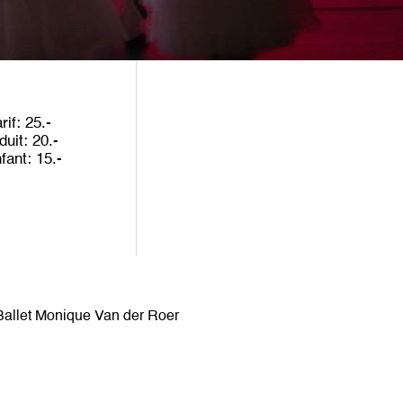
rif
25
duit
20
nfant
15
Ballet Monique Van der Roer