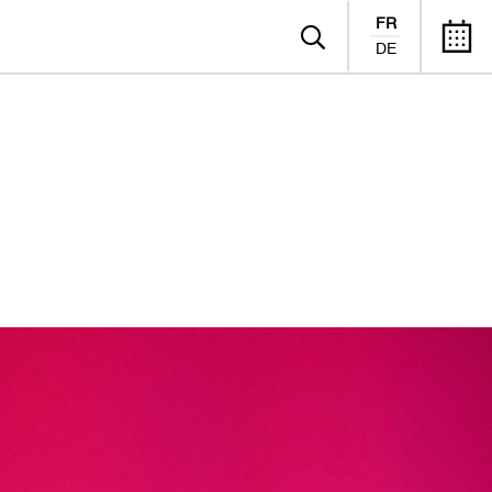
FR
DE