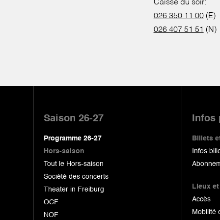
Caisse du soir:
026 350 11 00
(E)
026 407 51 51
(N)
Pied
de
Saison 26-27
Infos
page
Programme 26-27
Billets
Hors-saison
Infos bill
Tout le Hors-saison
Abonnem
Société des concerts
Lieux et
Theater in Freiburg
Accès
OCF
Mobilité 
NOF