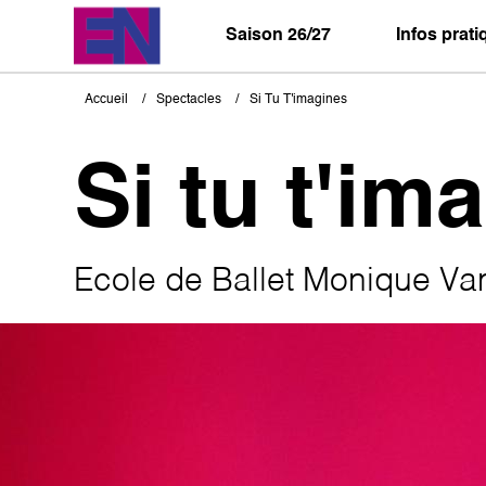
Aller
au
Saison 26/27
Infos prat
contenu
principal
Accueil
Spectacles
Si Tu T'imagines
Fil
d'Ariane
Si tu t'im
Ecole de Ballet Monique Va
Image