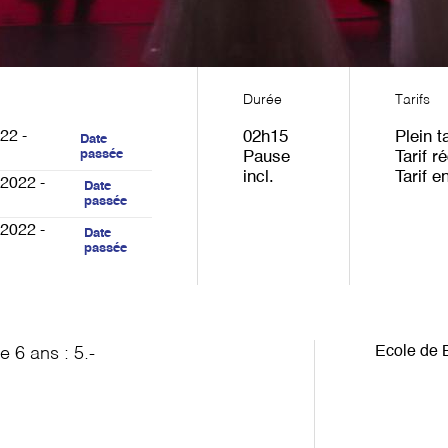
Durée
Tarifs
22 -
02h15
Plein ta
Date
passée
Pause
Tarif ré
incl.
Tarif e
2022 -
Date
passée
2022 -
Date
passée
Ecole de 
e 6 ans : 5.-