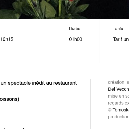
Durée
Tarifs
- 12h15
01h00
Tarif u
création, 
un spectacle inédit au restaurant
Del Vecch
mise en s
boissons)
regards ex
©
Tomosk
productio