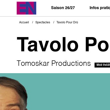
Aller
au
Saison 26/27
Infos prat
contenu
principal
Accueil
Spectacles
Tavolo Pour Drü
Fil
d'Ariane
Tavolo Po
Tomoskar Productions
Midi théâ
Image