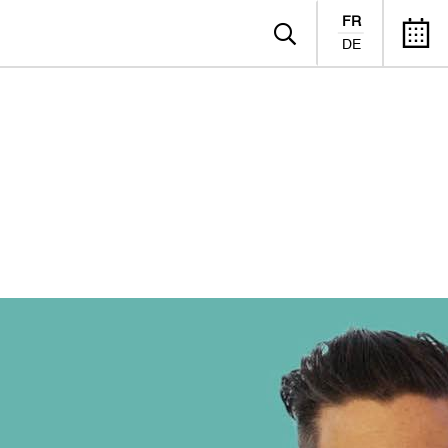
FR
DE