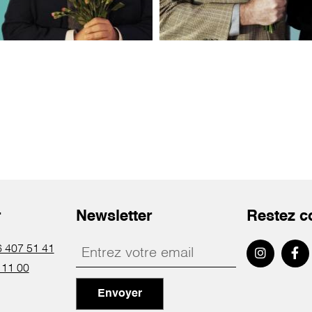
r
Newsletter
Restez c
 407 51 41
 11 00
Envoyer