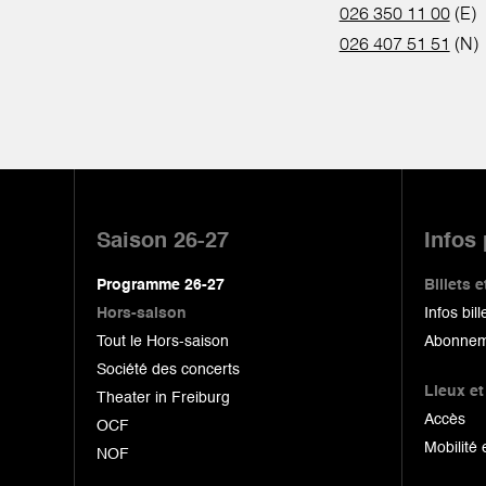
026 350 11 00
(E)
026 407 51 51
(N)
Pied
de
Saison 26-27
Infos
page
Programme 26-27
Billets
Hors-saison
Infos bill
Tout le Hors-saison
Abonnem
Société des concerts
Lieux et
Theater in Freiburg
Accès
OCF
Mobilité 
NOF