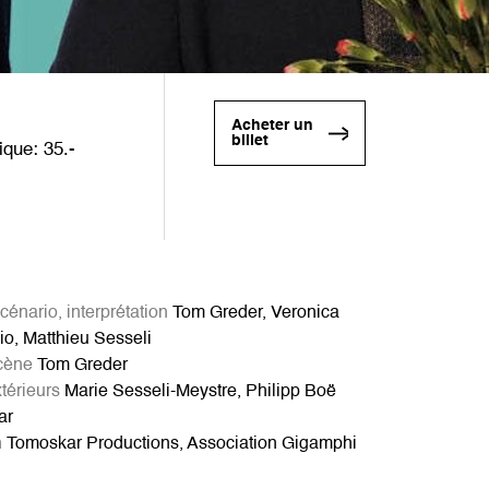
Acheter un
billet
nique
35
scénario, interprétation
Tom Greder, Veronica
io, Matthieu Sesseli
cène
Tom Greder
térieurs
Marie Sesseli-Meystre, Philipp Boë
ar
n
Tomoskar Productions, Association Gigamphi