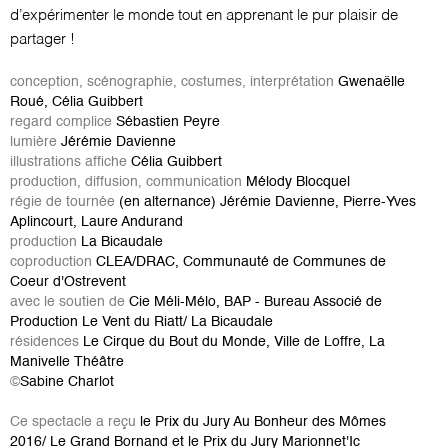
d’expérimenter le monde tout en apprenant le pur plaisir de
partager !
conception, scénographie, costumes, interprétation
Gwenaëlle
Roué, Célia Guibbert
regard complice
Sébastien Peyre
lumière
Jérémie Davienne
illustrations affiche
Célia Guibbert
production, diffusion, communication
Mélody Blocquel
régie de tournée
(en alternance) Jérémie Davienne, Pierre-Yves
Aplincourt, Laure Andurand
production
La Bicaudale
coproduction
CLEA/DRAC, Communauté de Communes de
Coeur d'Ostrevent
avec le soutien de
Cie Méli-Mélo, BAP - Bureau Associé de
Production Le Vent du Riatt/ La Bicaudale
résidences
Le Cirque du Bout du Monde, Ville de Loffre, La
Manivelle Théâtre
©
Sabine Charlot
Ce spectacle a reçu
le Prix du Jury Au Bonheur des Mômes
2016/ Le Grand Bornand et le Prix du Jury Marionnet'Ic