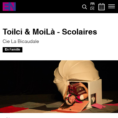
Aller
FR
au
DE
contenu
principal
ToiIci & MoiLà - Scolaires
Cie La Bicaudale
En Famille
Image