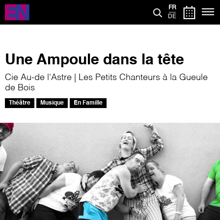
Aller
FR
au
DE
contenu
principal
Une Ampoule dans la tête
Cie Au-de l'Astre | Les Petits Chanteurs à la Gueule
de Bois
Théâtre
Musique
En Famille
Image