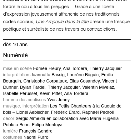
tordre le cou à tous les préjugés… Grâce à une liberté
d’expression joyeusement
affranchie de nos traditionnels
codes sociaux,
Une Ampoule
dans la tête
dresse une fresque
poétique et surréaliste de nos travers ou contradictions.
dès 10 ans
Numéroté
mise en scène
Edmée Fleury, Ana Tordera, Thierry Jacquier
interprétation
Jeannette Bassig, Laurène Béguin, Emilie
Bourquin, Christophe Corpataux, Elias Cosandey, Vincent
Dunner, Dylan Fardel,
Thierry Jacquier, Valentin Mivelaz,
Isabelle Pérusset, Kevin Pittet,
Ana Tordera
homme des coulisses
Yves Jenny
musique, interprétation
Les Petits Chanteurs à la Gueule de
bois –
Lionel Aebischer, Frédéric Erard, Raphaël Pedroli
d
écor
Sergio Almeida en collaboration avec Maria Eugenia
Poblete Beas, Felipe Montoya
lumière
François Gendre
costumes
Naomi Purro