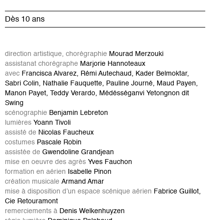
Dès 10 ans
direction artistique, chorégraphie
Mourad Merzouki
assistanat chorégraphe
Marjorie Hannoteaux
avec
Francisca Alvarez, Rémi Autechaud, Kader Belmoktar,
Sabri Colin, Nathalie Fauquette, Pauline Journé, Maud Payen,
Manon Payet, Teddy Verardo, Médésséganvi Yetongnon dit
Swing
scénographie
Benjamin Lebreton
lumières
Yoann Tivoli
assisté de
Nicolas Faucheux
costumes
Pascale Robin
assistée de
Gwendoline Grandjean
mise en oeuvre des agrès
Yves Fauchon
formation en aérien
Isabelle Pinon
création musicale
Armand Amar
mise à disposition d’un espace scénique aérien
Fabrice Guillot,
Cie Retouramont
remerciements à
Denis Welkenhuyzen