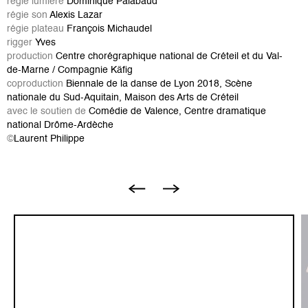
régie lumière
Dominique Palabaud
régie son
Alexis Lazar
régie plateau
François Michaudel
rigger
Yves
production
Centre chorégraphique national de Créteil et du Val-
de-Marne / Compagnie Käfig
coproduction
Biennale de la danse de Lyon 2018, Scène
nationale du Sud-Aquitain, Maison des Arts de Créteil
avec le soutien de
Comédie de Valence, Centre dramatique
national Drôme-Ardèche
©
Laurent Philippe
I