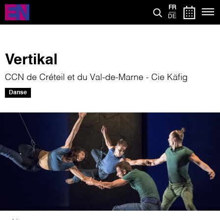
Aller
FR
au
DE
contenu
principal
Vertikal
CCN de Créteil et du Val-de-Marne - Cie Käfig
Danse
Image