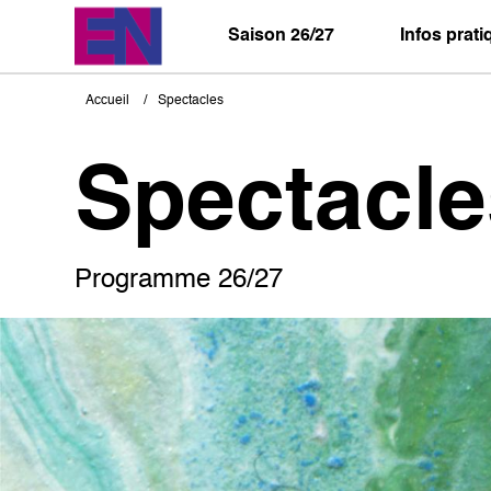
Aller
au
Saison 26/27
Infos prat
contenu
principal
Accueil
Spectacles
Fil
d'Ariane
Spectacle
Programme 26/27