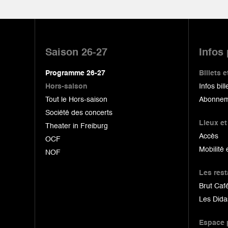
Pied
de
Saison 26-27
Infos
page
Programme 26-27
Billets
Hors-saison
Infos bill
Tout le Hors-saison
Abonnem
Société des concerts
Lieux et
Theater in Freiburg
Accès
OCF
Mobilité 
NOF
Les res
Brut Café
Les Dida
Espace 