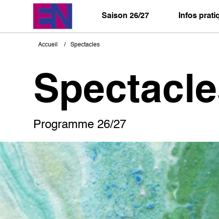
Aller
au
Saison 26/27
Infos prat
contenu
principal
Accueil
Spectacles
Fil
d'Ariane
Spectacle
Programme 26/27