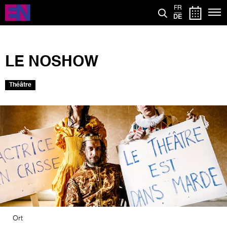
Direkt
FR
zum
DE
Inhalt
LE NOSHOW
Théâtre
Bild
Ort