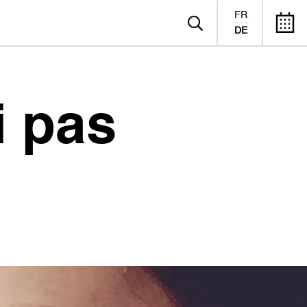
FR
DE
i pas