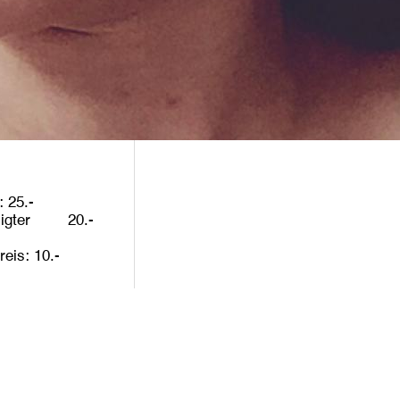
25
igter
20
reis
10