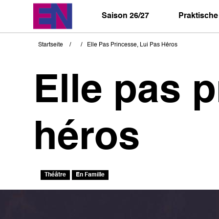
Direkt
zum
Saison 26/27
Praktische
Inhalt
Startseite
Elle Pas Princesse, Lui Pas Héros
Pfadnavigation
Elle pas p
héros
Théâtre
En Famille
Bild