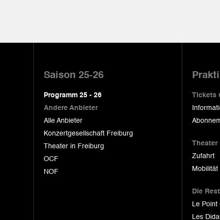
Pied
de
Saison 25-26
Prakt
page
Programm 25 - 26
Tickets
Andere Anbieter
Informat
Alle Anbieter
Abonnem
Konzertgesellschaft Freiburg
Theater
Theater in Freiburg
Zufahrt
OCF
Mobilität
NOF
Die Res
Le Point
Les Dida