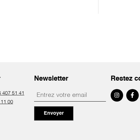
r
Newsletter
Restez c
 407 51 41
 11 00
Envoyer