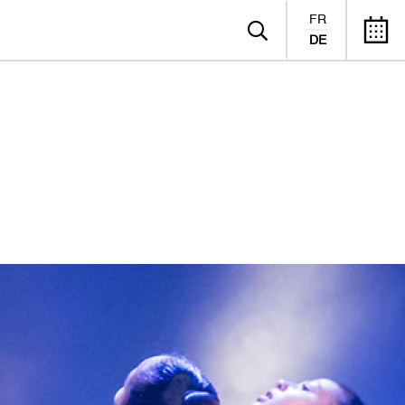
FR
DE