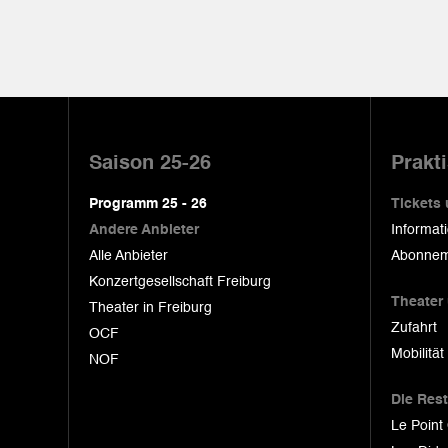
Pied
de
Saison 25-26
Prakt
page
Programm 25 - 26
Tickets
Andere Anbieter
Informat
Alle Anbieter
Abonnem
Konzertgesellschaft Freiburg
Theater
Theater in Freiburg
Zufahrt
OCF
Mobilität
NOF
Die Res
Le Point