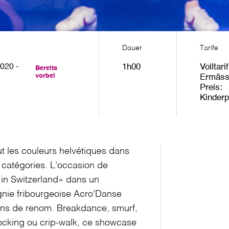
Dauer
Tarife
020 -
1h00
Volltarif
Bereits
vorbei
Ermäss
Preis
Kinderp
ut les couleurs helvétiques dans
catégories. L’occasion de
 in Switzerland» dans un
nie fribourgeoise Acro’Danse
ions de renom. Breakdance, smurf,
ocking ou crip-walk, ce showcase