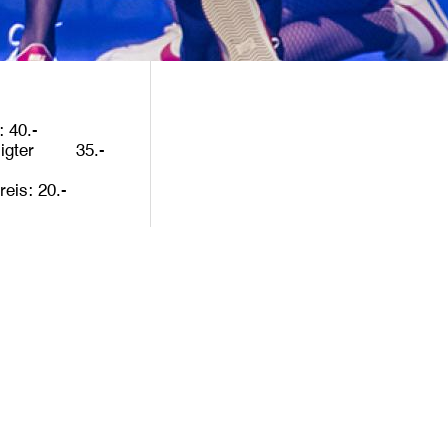
40
igter
35
reis
20