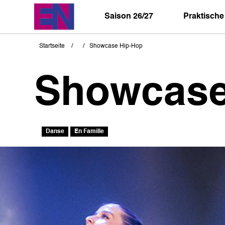
Direkt
zum
Saison 26/27
Praktische
Inhalt
Startseite
Showcase Hip-Hop
Pfadnavigation
Showcase
Danse
En Famille
Bild