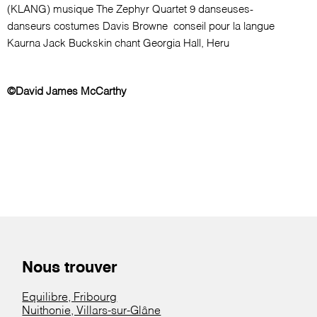
(KLANG)
musique
The Zephyr Quartet 9
danseuses-
danseurs
costumes
Davis Browne
conseil pour la langue
Kaurna
Jack Buckskin
chant
Georgia Hall, Heru
©David James McCarthy
Nous trouver
Equilibre, Fribourg
Nuithonie, Villars-sur-Glâne