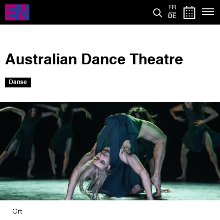
Direkt
FR
zum
DE
Inhalt
Australian Dance Theatre
Danse
Bild
Ort