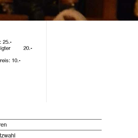
25
igter
20
reis
10
ren
atzwahl