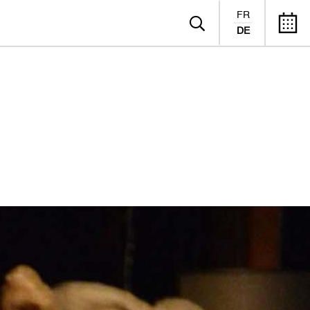
FR
DE