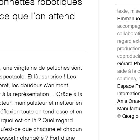
onnettes robotiques
texte, mi
ce que l’on attend
Emmanuel
accompagn
collabora
regard ext
productio
coproduct
Gérard Ph
e, une vingtaine de peluches sont
aide à la 
pectacle. Et là, surprise ! Les
soutiens, 
 bref, les doudous s’animent,
Espace Pér
r à la représentation… Grâce à la
Internatio
Anis Gras-
teur, manipulateur et metteur en
Manufactu
flexion toute en tendresse et en
©
Giorgio
urquoi est-on là ? Quel regard
 Qu’est-ce que chacune et chacun
ressortir changé·e ? Fort d’une