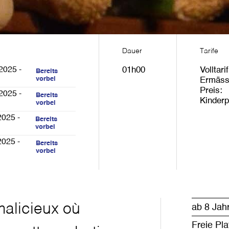
Dauer
Tarife
2025 -
01h00
Volltarif
Bereits
vorbei
Ermäss
Preis
2025 -
Bereits
Kinderp
vorbei
2025 -
Bereits
vorbei
2025 -
Bereits
vorbei
malicieux où
ab 8 Jah
Freie Pl