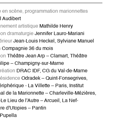
se en scène, programmation marionnettes
 Audibert
ement artistique
Mathilde Henry
tion dramaturgie
Jennifer Lauro-Mariani
érieur
Jean-Louis Heckel, Sylviane Manuel
n
Compagnie 36 du mois
ion
Théâtre Jean Arp – Clamart, Théâtre
ilipe – Champigny-sur-Marne
création
DRAC IDF, CG du Val-de-Marne
résidence
Odradek – Quint-Fonsegrives,
iphérique - La Villette – Paris, Institut
nal de la Marionnette – Charleville-Mézières,
Le Lieu de l'Autre – Arcueil, La Nef-
re d'Utopies – Pantin
 Pupella