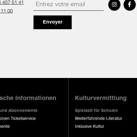
 407 51 41
 11 00
Envoyer
ische Informationen
Kulturvermittlung
 und Abonnemente
Spielzeit für Schulen
ionen Ticketservice
Weiterführende Literatur
ente
Inklusive Kultur