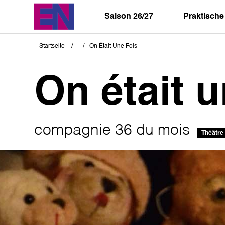
Direkt
zum
Saison 26/27
Praktische
Inhalt
Startseite
On Était Une Fois
Pfadnavigation
On était u
compagnie 36 du mois
Théâtre
Bild