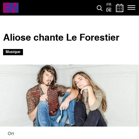
Direkt
FR
zum
DE
Inhalt
Aliose chante Le Forestier
Musique
Bild
Ort