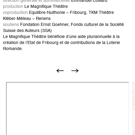
direction générale et administrative
Emmanuel Colliard
production
Le Magnifique Théâtre
coproduction
Equilibre-Nuithonie – Fribourg, TKM Théâtre
Kléber-Méleau – Renens
soutiens
Fondation Ernst Goehner, Fonds culturel de la Société
Suisse des Auteurs (SSA)
Le Magnifique Théâtre bénéficie d’une aide pluriannuelle à la
création de l’Etat de Fribourg et de contributions de la Loterie
Romande.
B