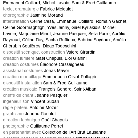
Emmanuel Colliard, Michel Lavoie, Sam & Fred Guillaume
texte, dramaturgie
Fabrice Melquiot
chorégraphie
Jasmine Morand
interprétation
Céline Cesa, Emmanuel Colliard, Romain Gachet,
Céline Goormaghtigh, Yves Jenny, Gael Kyriakidis, Michel
Lavoie, Marjolaine Minot, Jeanne Pasquier, Selvi Purro, Aurélie
Rayroud, Céline Rey, Sacha Ruffieux, Fabrice Seydoux, Amélie
Chérubin Soulières, Diego Todeschini
dispositif scénique, construction
Valère Girardin
création lumière
Gaël Chapuis, Eloi Gianini
création costumes
Éléonore Cassaigneau
assistanat costumes
Jonas Mayor
création maquillage
Emmanuelle Olivet-Pellegrin
dispositif installation
Sam & Fred Guillaume
création musicale
François Gendre, Saint-Alban
cheffe de chant J
eanne Pasquier
ingénieur son
Vincent Sudan
régie plateau
Antoine Mozer
graphisme
Jeanne Roualet
direction technique
Gaël Chapuis
photographie
Guillaume Perret
en partenariat avec
Collection de l’Art Brut Lausanne