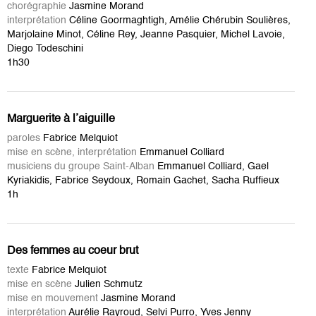
chorégraphie
Jasmine Morand
interprétation
Céline Goormaghtigh, Amélie Chérubin Soulières,
Marjolaine Minot, Céline Rey, Jeanne Pasquier, Michel Lavoie,
Diego Todeschini
1h30
Marguerite à l’aiguille
paroles
Fabrice Melquiot
mise en scène, interprétation
Emmanuel Colliard
musiciens du groupe Saint-Alban
Emmanuel Colliard, Gael
Kyriakidis, Fabrice Seydoux, Romain Gachet, Sacha Ruffieux
1h
Des femmes au coeur brut
texte
Fabrice Melquiot
mise en scène
Julien Schmutz
mise en mouvement
Jasmine Morand
interprétation
Aurélie Rayroud, Selvi Purro, Yves Jenny