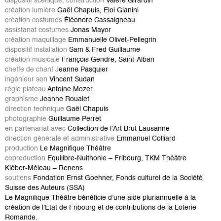
dispositif scénique, construction
Valère Girardin
création lumière
Gaël Chapuis, Eloi Gianini
création costumes
Éléonore Cassaigneau
assistanat costumes
Jonas Mayor
création maquillage
Emmanuelle Olivet-Pellegrin
dispositif installation
Sam & Fred Guillaume
création musicale
François Gendre, Saint-Alban
cheffe de chant J
eanne Pasquier
ingénieur son
Vincent Sudan
régie plateau
Antoine Mozer
graphisme
Jeanne Roualet
direction technique
Gaël Chapuis
photographie
Guillaume Perret
en partenariat avec
Collection de l’Art Brut Lausanne
direction générale et administrative
Emmanuel Colliard
production
Le Magnifique Théâtre
coproduction
Equilibre-Nuithonie – Fribourg, TKM Théâtre
Kléber-Méleau – Renens
soutiens
Fondation Ernst Goehner, Fonds culturel de la Société
Suisse des Auteurs (SSA)
Le Magnifique Théâtre bénéficie d’une aide pluriannuelle à la
création de l’Etat de Fribourg et de contributions de la Loterie
Romande.