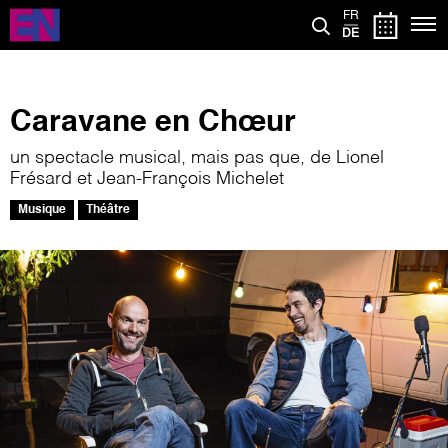
Direkt
FR
zum
DE
Inhalt
Caravane en Chœur
un spectacle musical, mais pas que, de Lionel
Frésard et Jean-François Michelet
Musique
Théâtre
Bild