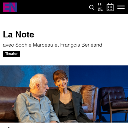
Direkt
FR
zum
DE
Inhalt
La Note
avec Sophie Marceau et François Berléand
Theater
Bild