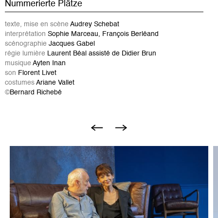
Nummerierte Plätze
texte, mise en scène
Audrey Schebat
interprétation
Sophie Marceau, François Berléand
scénographie
Jacques Gabel
régie lumière
Laurent Béal assisté de Didier Brun
musique
Ayten Inan
son
Florent Livet
costumes
Ariane Vallet
©
Bernard Richebé
Bild
B