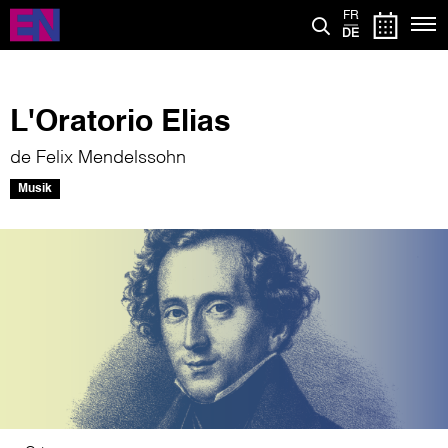
Direkt
FR
zum
DE
Inhalt
L'Oratorio Elias
de Felix Mendelssohn
Musik
Bild