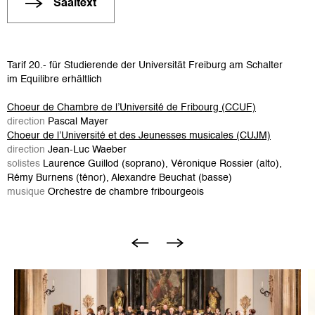
Saaltext
Tarif 20.- für Studierende der Universität Freiburg am Schalter
im Equilibre erhältlich
Choeur de Chambre de l’Université de Fribourg (CCUF)
direction
Pascal Mayer
Choeur de l’Université et des Jeunesses musicales (CUJM)
direction
Jean-Luc Waeber
solistes
Laurence Guillod (soprano), Véronique Rossier (alto),
Rémy Burnens (ténor), Alexandre Beuchat (basse)
musique
Orchestre de chambre fribourgeois
Bild
B