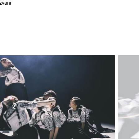
zvani
Bild