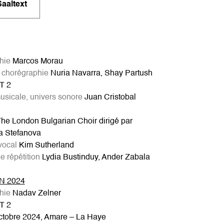
Saaltext
hie
Marcos Morau
t chorégraphie
Nuria Navarra, Shay Partush
T 2
usicale, univers sonore
Juan Cristobal
he London Bulgarian Choir dirigé par
a Stefanova
vocal
Kim Sutherland
de répétition
Lydia Bustinduy, Ander Zabala
N 2024
hie
Nadav Zelner
T 2
tobre 2024, Amare – La Haye