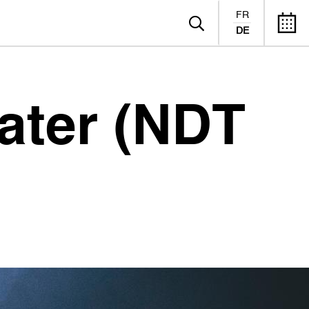
FR
DE
ater (NDT