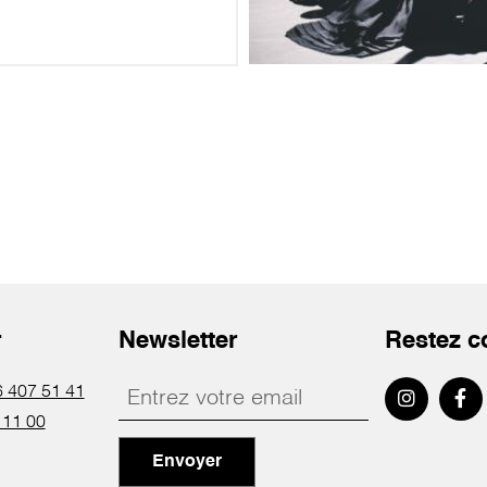
r
Newsletter
Restez c
 407 51 41
 11 00
Envoyer