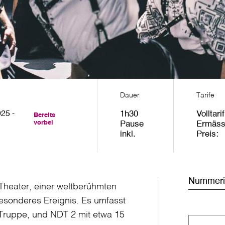
Dauer
Tarife
25 -
1h30
Volltarif
Bereits
vorbei
Pause
Ermäss
inkl.
Preis
Nummerie
heater, einer weltberühmten
esonderes Ereignis. Es umfasst
 Truppe, und NDT 2 mit etwa 15