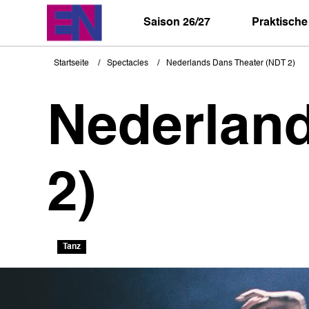
Direkt
zum
Saison 26/27
Praktische
Inhalt
Startseite
Spectacles
Nederlands Dans Theater (NDT 2)
Pfadnavigation
Nederlan
2)
Tanz
Bild