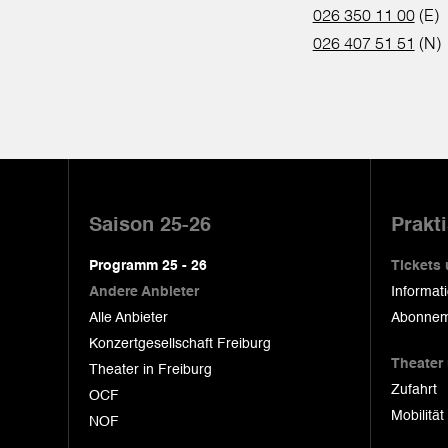
026 350 11 00
(E)
026 407 51 51
(N)
Pied
de
Saison 25-26
Prakt
page
Programm 25 - 26
Tickets
Andere Anbieter
Informat
Alle Anbieter
Abonnem
Konzertgesellschaft Freiburg
Theater
Theater in Freiburg
Zufahrt
OCF
Mobilität
NOF