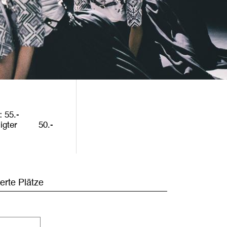
55
igter
50
rte Plätze