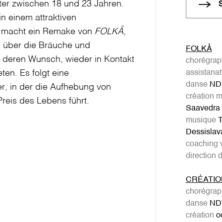
ter zwischen 18 und 23 Jahren.
n einem attraktiven
 macht ein Remake von
FOLKÅ
,
 über die Bräuche und
FOLKÅ
r deren Wunsch, wieder in Kontakt
chorégrap
en. Es folgt eine
assistana
danse
ND
er, in der die Aufhebung von
création m
reis des Lebens führt.
Saavedra
musique
T
Dessislav
coaching 
direction 
CRÉATIO
chorégrap
danse
ND
création
oc