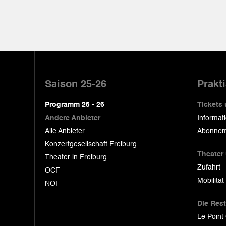
Pied
de
Saison 25-26
Prakt
page
Programm 25 - 26
Tickets
Andere Anbieter
Informat
Alle Anbieter
Abonnem
Konzertgesellschaft Freiburg
Theater
Theater in Freiburg
Zufahrt
OCF
Mobilität
NOF
Die Res
Le Point