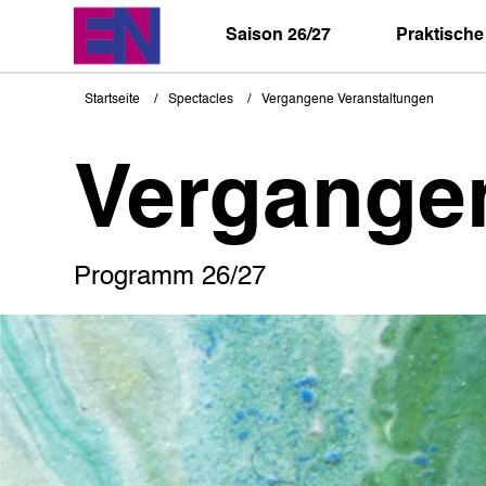
Direkt
zum
Saison 26/27
Praktische
Inhalt
Startseite
Spectacles
Vergangene Veranstaltungen
Pfadnavigation
Vergange
Programm 26/27