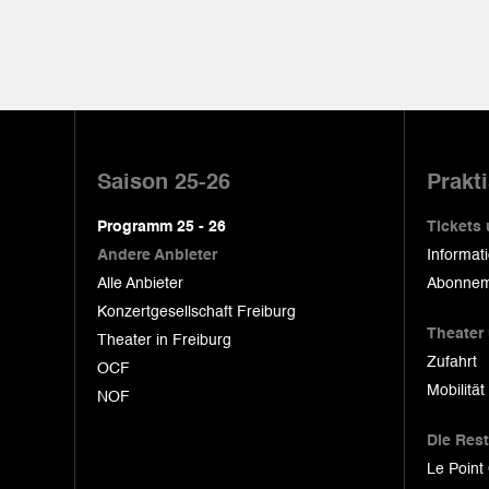
Pied
de
Saison 25-26
Prakt
page
Programm 25 - 26
Tickets
Andere Anbieter
Informat
Alle Anbieter
Abonnem
Konzertgesellschaft Freiburg
Theater
Theater in Freiburg
Zufahrt
OCF
Mobilität
NOF
Die Res
Le Point