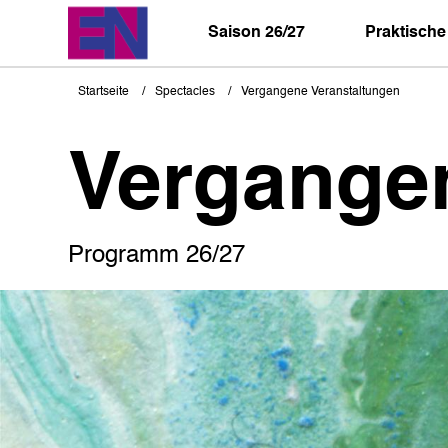
Direkt
zum
Saison 26/27
Praktische
Inhalt
Startseite
Spectacles
Vergangene Veranstaltungen
Pfadnavigation
Vergange
Programm 26/27