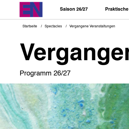
Direkt
zum
Saison 26/27
Praktische
Inhalt
Startseite
Spectacles
Vergangene Veranstaltungen
Pfadnavigation
Vergange
Programm 26/27