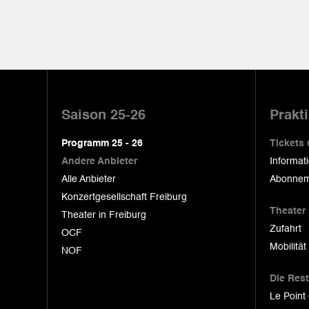
Pied
de
Saison 25-26
Prakt
page
Programm 25 - 26
Tickets
Andere Anbieter
Informat
Alle Anbieter
Abonnem
Konzertgesellschaft Freiburg
Theater
Theater in Freiburg
Zufahrt
OCF
Mobilität
NOF
Die Res
Le Point