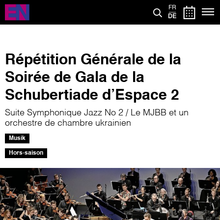
Direkt
FR
zum
DE
Inhalt
Répétition Générale de la
Soirée de Gala de la
Schubertiade d’Espace 2
Suite Symphonique Jazz No 2 / Le MJBB et un
orchestre de chambre ukrainien
Musik
Hors-saison
Bild