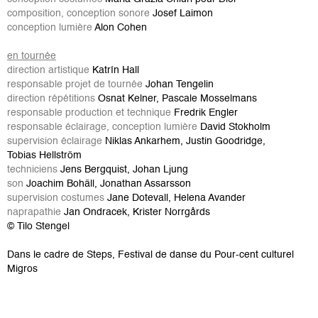
composition, conception sonore
Josef Laimon
conception lumière
Alon Cohen
en tournée
direction artistique
Katrín Hall
responsable projet de tournée
Johan Tengelin
direction répétitions
Osnat Kelner, Pascale Mosselmans
responsable production et technique
Fredrik Engler
responsable éclairage, conception lumière
David Stokholm
supervision éclairage
Niklas Ankarhem, Justin Goodridge,
Tobias Hellström
techniciens
Jens Bergquist, Johan Ljung
son
Joachim Bohäll, Jonathan Assarsson
supervision costumes
Jane Dotevall, Helena Avander
naprapathie
Jan Ondracek, Krister Norrgårds
© Tilo Stengel
Dans le cadre de Steps, Festival de danse du Pour-cent culturel
Migros