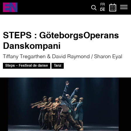
Direkt
FR
zum
DE
Inhalt
STEPS : GöteborgsOperans
Danskompani
Tiffany Tregarthen & David Raymond / Sharon Eyal
Steps – Festival de danse
Tanz
Bild