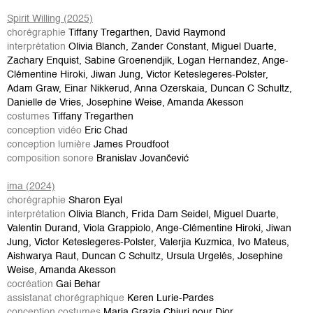
Spirit Willing (2025)
chorégraphie
Tiffany Tregarthen, David Raymond
interprétation
Olivia Blanch, Zander Constant, Miguel Duarte,
Zachary Enquist, Sabine Groenendjik, Logan Hernandez, Ange-
Clémentine Hiroki, Jiwan Jung, Victor Keteslegeres-Polster,
Adam Graw, Einar Nikkerud, Anna Ozerskaia, Duncan C Schultz,
Danielle de Vries, Josephine Weise, Amanda Akesson
costumes
Tiffany Tregarthen
conception vidéo
Eric Chad
conception lumière
James Proudfoot
composition sonore
Branislav Jovančević
ima (2024)
chorégraphie
Sharon Eyal
interprétation
Olivia Blanch, Frida Dam Seidel, Miguel Duarte,
Valentin Durand, Viola Grappiolo, Ange-Clémentine Hiroki, Jiwan
Jung, Victor Keteslegeres-Polster, Valerjia Kuzmica, Ivo Mateus,
Aishwarya Raut, Duncan C Schultz, Ursula Urgelés, Josephine
Weise, Amanda Akesson
cocréation
Gai Behar
assistanat chorégraphique
Keren Lurie-Pardes
conception costumes
Maria Grazia Chiuri pour Dior