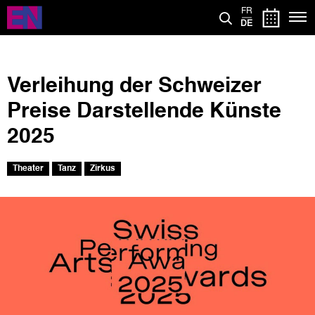
Direkt
FR
zum
DE
Inhalt
Verleihung der Schweizer
Preise Darstellende Künste
2025
Theater
Tanz
Zirkus
Bild