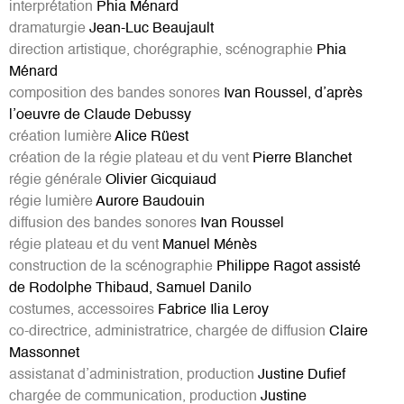
interprétation
Phia Ménard
dramaturgie
Jean-Luc Beaujault
direction artistique, chorégraphie, scénographie
Phia
Ménard
composition des bandes sonores
Ivan Roussel, d’après
l’oeuvre de Claude Debussy
création lumière
Alice Rüest
création de la régie plateau et du vent
Pierre Blanchet
régie générale
Olivier Gicquiaud
régie lumière
Aurore Baudouin
diffusion des bandes sonores
Ivan Roussel
régie plateau et du vent
Manuel Ménès
construction de la scénographie
Philippe Ragot assisté
de Rodolphe Thibaud, Samuel Danilo
costumes, accessoires
Fabrice Ilia Leroy
co-directrice, administratrice, chargée de diffusion
Claire
Massonnet
assistanat d’administration, production
Justine Dufief
chargée de communication, production
Justine