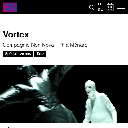
Direkt
FR
zum
DE
Inhalt
Vortex
Compagnie Non Nova - Phia Ménard
Spécial - 20 ans
Tanz
Bild