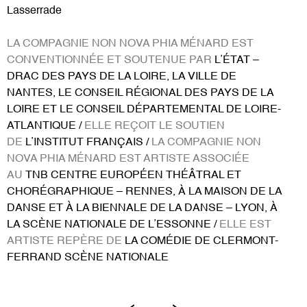
Lasserrade
LA COMPAGNIE NON NOVA PHIA MÉNARD EST
CONVENTIONNÉE ET SOUTENUE PAR
L’ÉTAT –
DRAC DES PAYS DE LA LOIRE, LA VILLE DE
NANTES, LE CONSEIL RÉGIONAL DES PAYS DE LA
LOIRE ET LE CONSEIL DÉPARTEMENTAL DE LOIRE-
ATLANTIQUE /
ELLE REÇOIT LE SOUTIEN
DE
L’INSTITUT FRANÇAIS /
LA COMPAGNIE NON
NOVA PHIA MÉNARD EST ARTISTE ASSOCIÉE
AU
TNB CENTRE EUROPÉEN THÉÂTRAL ET
CHORÉGRAPHIQUE – RENNES, À LA MAISON DE LA
DANSE ET À LA BIENNALE DE LA DANSE – LYON, À
LA SCÈNE NATIONALE DE L’ESSONNE /
ELLE EST
ARTISTE REPÈRE DE
LA COMÉDIE DE CLERMONT-
FERRAND SCÈNE NATIONALE