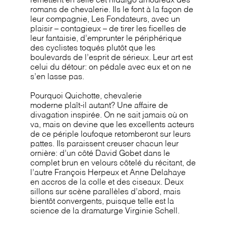
remettent en selle cet hidalgo amoureux des
romans de chevalerie. Ils le font à la façon de
leur compagnie, Les Fondateurs, avec un
plaisir – contagieux – de tirer les ficelles de
leur fantaisie, d’emprunter le périphérique
des cyclistes toqués plutôt que les
boulevards de l’esprit de sérieux. Leur art est
celui du détour: on pédale avec eux et on ne
s’en lasse pas.
Pourquoi Quichotte, chevalerie
moderne plaît-il autant? Une affaire de
divagation inspirée. On ne sait jamais où on
va, mais on devine que les excellents acteurs
de ce périple loufoque retomberont sur leurs
pattes. Ils paraissent creuser chacun leur
ornière: d’un côté David Gobet dans le
complet brun en velours côtelé du récitant, de
l’autre François Herpeux et Anne Delahaye
en accros de la colle et des ciseaux. Deux
sillons sur scène parallèles d’abord, mais
bientôt convergents, puisque telle est la
science de la dramaturge Virginie Schell.