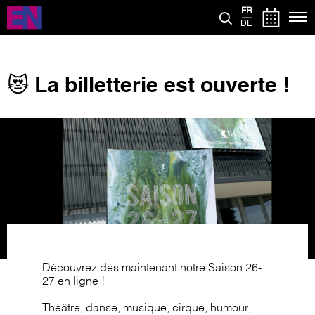
Aller
FR
au
DE
contenu
principal
😻 La billetterie est ouverte !
Image
Découvrez dès maintenant notre Saison 26-
27 en ligne !
Théâtre, danse, musique, cirque, humour,