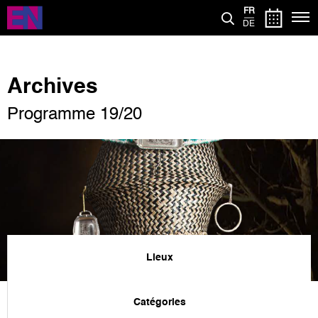
Aller
FR
au
DE
contenu
principal
Archives
Programme 19/20
Lieux
Catégories