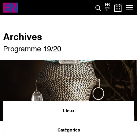
Aller
FR
au
DE
contenu
principal
Archives
Programme 19/20
Lieux
Catégories