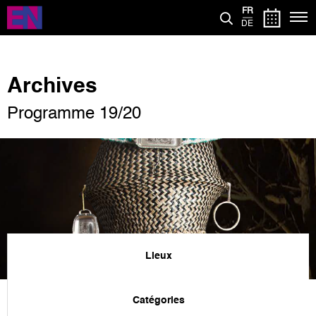
Aller
FR
au
DE
contenu
principal
Archives
Programme 19/20
Lieux
Catégories