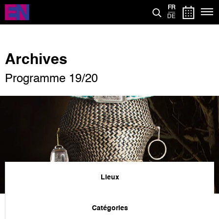
Aller
FR
au
DE
contenu
principal
Archives
Programme 19/20
Lieux
Catégories