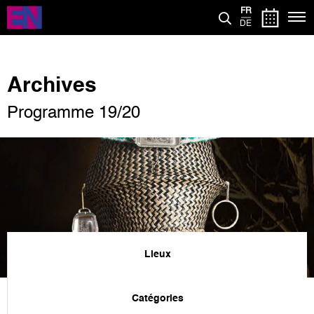
Aller
FR
au
DE
contenu
principal
Archives
Programme 19/20
Lieux
Catégories