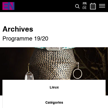
Aller
FR
au
DE
contenu
principal
Archives
Programme 19/20
Lieux
Catégories