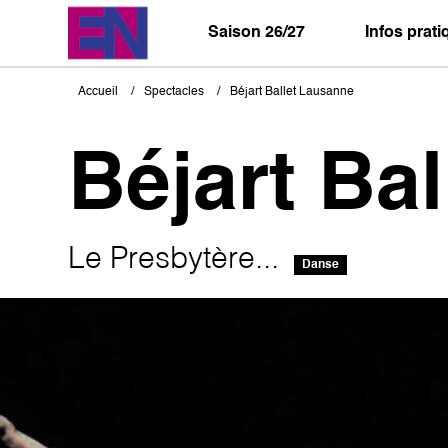
Aller
au
Saison 26/27
Infos prat
contenu
principal
Accueil
Spectacles
Béjart Ballet Lausanne
Fil
d'Ariane
Béjart Ba
Le Presbytère...
Danse
Image