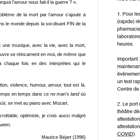
quoi l'amour nous fait-il la guerre ? ».
1. Pour le
roblème de la mort par l'amour s'ajoute à
(rapide) r
ns le monde depuis la soi-disant FIN de la
pharmacie,
laboratoir
heures.
c une musique, avec la vie, avec la mort,
'œuvre se réincarnent en moi, de même que
Important 
à chaque fois en des interprètes qui le
maintenant
évènement»
un test ra
on, violence, humour, amour, tout est là.
Centre de
de temps en temps dans ce
no man's land
où
 sûr, se met au piano avec Mozart.
2. Le port
théâtre dè
crottable, optimiste, je crois aussi malgré
attestatio
Queen.
attestatio
COVID
).
Maurice Béjart (1996)