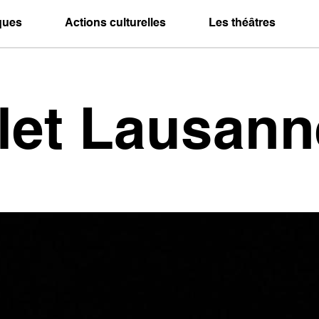
iques
Actions culturelles
Les théâtres
llet Lausann