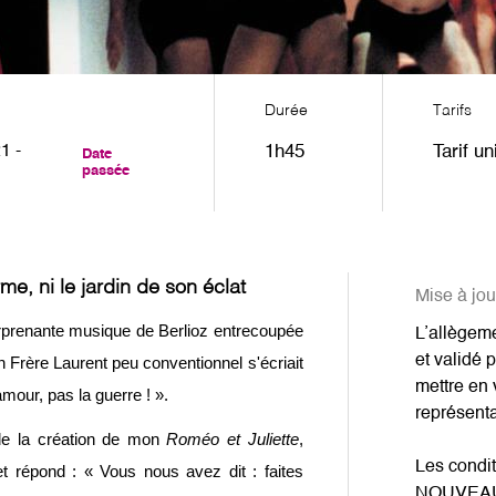
Durée
Tarifs
1 -
1h45
Tarif u
Date
passée
e, ni le jardin de son éclat
Mise à jou
surprenante musique de Berlioz entrecoupée
L’allègeme
et validé 
 Frère Laurent peu conventionnel s'écriait
mettre en 
mour, pas la guerre ! ».
représenta
 de la création de mon
Roméo et Juliette
,
Les condi
t répond : « Vous nous avez dit : faites
NOUVEA