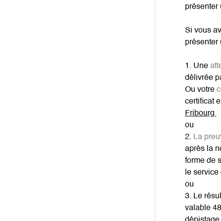
présenter 
Si vous av
présenter 
1. Une
att
délivrée p
Ou votre
c
certificat
Fribourg
ou
2.
La preu
après la n
forme de s
le service
ou
3. Le résu
valable 48
dépistage,