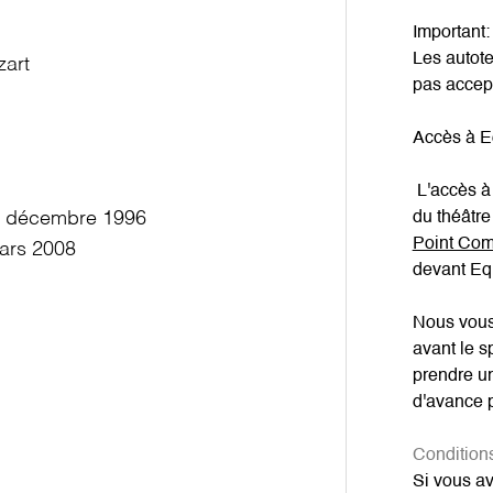
Important:
Les autote
art
pas accep
Accès à Eq
L'accès à l
5 décembre 1996
du théâtre
Point Co
ars 2008
devant Equ
Nous vous
avant le s
prendre u
d'avance 
Condition
Si vous av