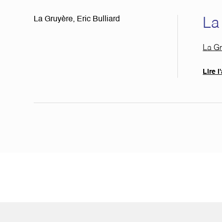
La Gruyère, Eric Bulliard
La 
Docu
La Gr
Lire l