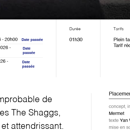
Durée
Tarifs
 - 20h00
01h30
Plein ta
Date passée
Tarif ré
026 -
Date
passée
26 -
Date
passée
Placemen
 improbable de
concept, i
 des The Shaggs,
Mermet
texte
Yan 
et attendrissant.
mise en 