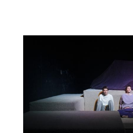
Image