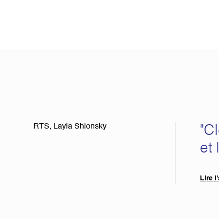
RTS, Layla Shlonsky
"Cl
et 
Lire l