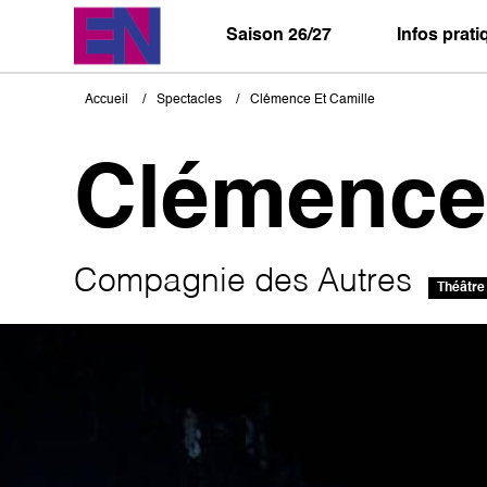
Aller
au
Saison 26/27
Infos prat
contenu
principal
Accueil
Spectacles
Clémence Et Camille
Fil
d'Ariane
Clémence 
Compagnie des Autres
Théâtre
Image