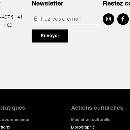
r
Newsletter
Restez c
 407 51 41
 11 00
Envoyer
 pratiques
Actions culturelles
 et abonnements
Médiation culturelle
etterie
Bibliographie