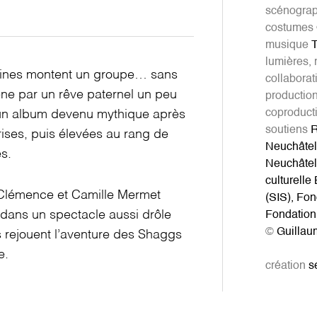
scénograp
costumes
musique
T
lumières, 
aines montent un groupe… sans
collaborat
ène par un rêve paternel un peu
productio
coproduct
t un album devenu mythique après
soutiens
R
ises, puis élevées au rang de
Neuchâtel
és.
Neuchâtel,
culturelle
, Clémence et Camille Mermet
(SIS), Fo
dans un spectacle aussi drôle
Fondation
©
Guillau
les rejouent l’aventure des Shaggs
e.
création
s