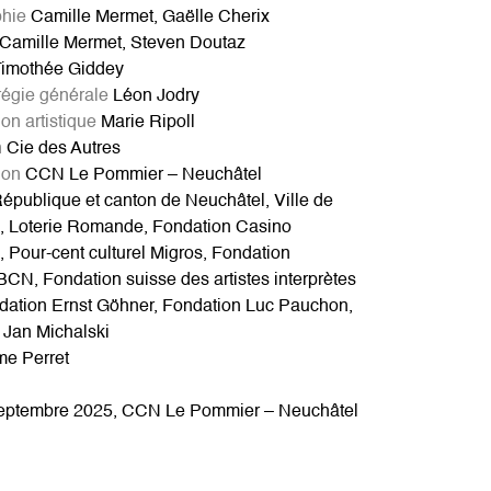
hie
Camille Mermet, Gaëlle Cherix
Camille Mermet, Steven Doutaz
imothée Giddey
régie générale
Léon Jodry
ion artistique
Marie Ripoll
n
Cie des Autres
ion
CCN Le Pommier – Neuchâtel
épublique et canton de Neuchâtel, Ville de
, Loterie Romande, Fondation Casino
 Pour-cent culturel Migros, Fondation
 BCN, Fondation suisse des artistes interprètes
ndation Ernst Göhner, Fondation Luc Pauchon,
 Jan Michalski
me Perret
eptembre 2025, CCN Le Pommier – Neuchâtel