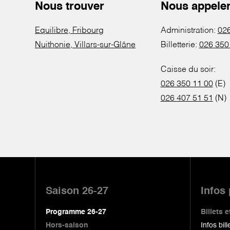
Nous trouver
Nous appele
Equilibre, Fribourg
Administration:
026
Nuithonie, Villars-sur-Glâne
Billetterie:
026 350
Caisse du soir:
026 350 11 00
(E)
026 407 51 51
(N)
Pied
de
Saison 26-27
Infos
page
Programme 26-27
Billets
Hors-saison
Infos bill