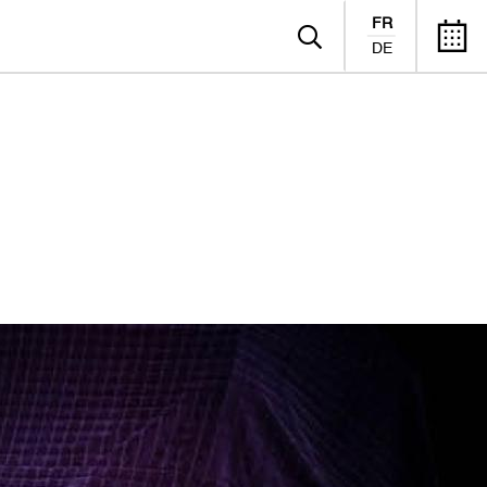
FR
DE