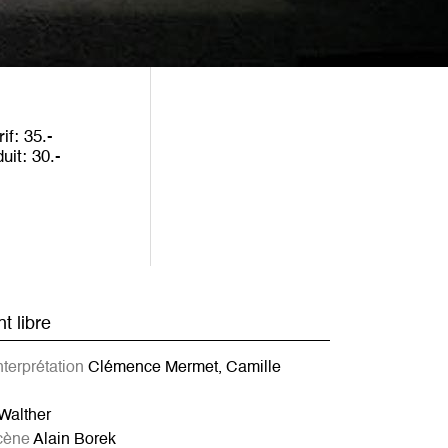
rif
35
duit
30
t libre
nterprétation
Clémence Mermet, Camille
Walther
scène
Alain Borek