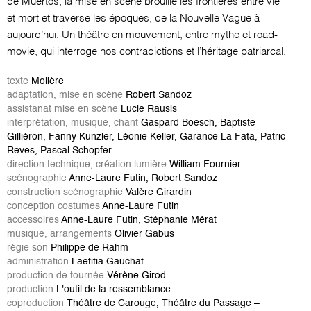
de Muertos, la mise en scène brouille les frontières entre vie
et mort et traverse les époques, de la Nouvelle Vague à
aujourd’hui. Un théâtre en mouvement, entre mythe et road-
movie, qui interroge nos contradictions et l’héritage patriarcal.
texte
Molière
adaptation, mise en scène
Robert Sandoz
assistanat mise en scène
Lucie Rausis
interprétation, musique, chant
Gaspard Boesch, Baptiste
Gilliéron, Fanny Künzler, Léonie Keller, Garance La Fata, Patric
Reves, Pascal Schopfer
direction technique, création lumière
William Fournier
scénographie
Anne-Laure Futin, Robert Sandoz
construction scénographie
Valère Girardin
conception costumes
Anne-Laure Futin
accessoires
Anne-Laure Futin, Stéphanie Mérat
musique, arrangements
Olivier Gabus
régie son
Philippe de Rahm
administration
Laetitia Gauchat
production de tournée
Vérène Girod
production
L'outil de la ressemblance
coproduction
Théâtre de Carouge, Théâtre du Passage –