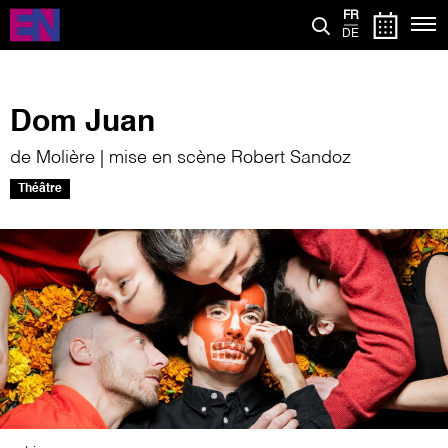
Aller
FR
au
DE
contenu
principal
Dom Juan
de Molière | mise en scène Robert Sandoz
Théâtre
Image