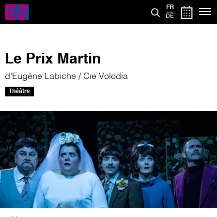
Aller
FR
au
DE
contenu
principal
Le Prix Martin
d’Eugène Labiche / Cie Volodia
Théâtre
Image