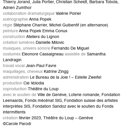
Thierry Jorand, Julia Portier, Christian Scheidt, Barbara Tobola,
Adrien Zumthor
collaboration dramaturgique
Valérie Poirier
scénographie
Anna Popek
régie
Stéphane Charrier, Michel Guibentif (en alternance)
peinture
Anna Popek
Emma Conus
construction
Ateliers du Lignon
création lumières
Danielle Milovic
musiques, univers sonore
Fernando De Miguel
costumes
Eleonore Cassaigneau
assistée de
Samantha
Landragin
travail vocal
Jean-Paul Favre
maquillages, cheveux
Katrine Zingg
administration
Le Bureau de la Joie ! – Estelle Zweifel
production
Cie Volodia
coproduction
Théâtre du Loup
avec le soutien de
Ville de Genève, Loterie romande, Fondation
Leenaards, Fonds mécénat SIG, Fondation suisse des artistes
interprètes SIS, Fondation Sandoz avec le soutien du Fonds
intermittents
création
février 2023, Théâtre du Loup – Genève
©Carole Parodi