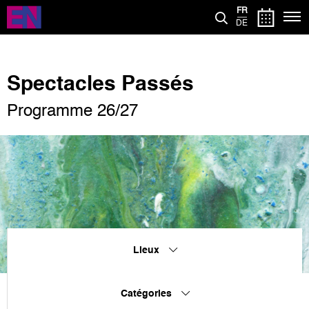
Aller
FR
au
DE
contenu
principal
Spectacles Passés
Programme 26/27
Lieux
Catégories