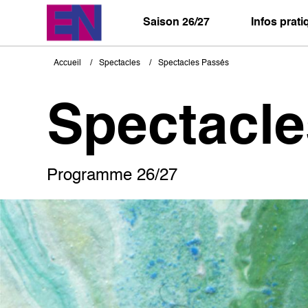
Aller
au
Saison 26/27
Infos prat
contenu
principal
Accueil
Spectacles
Spectacles Passés
Fil
d'Ariane
Spectacl
Programme 26/27