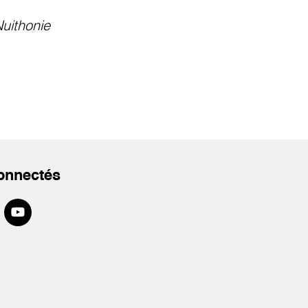
uithonie
onnectés