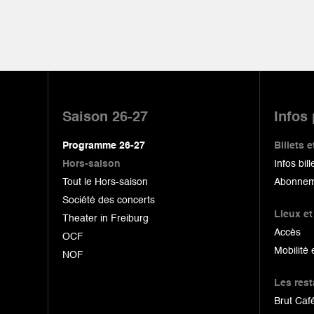
Pied
de
Saison 26-27
Infos
page
Programme 26-27
Billets
Hors-saison
Infos bill
Tout le Hors-saison
Abonnem
Société des concerts
Lieux et
Theater in Freiburg
Accès
OCF
Mobilité 
NOF
Les res
Brut Café