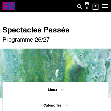
Aller
FR
au
DE
contenu
principal
Spectacles Passés
Programme 26/27
Lieux
Catégories