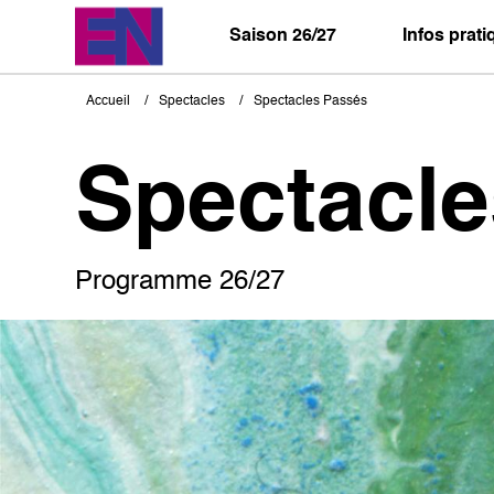
Aller
au
Saison 26/27
Infos prat
contenu
principal
Accueil
Spectacles
Spectacles Passés
Fil
d'Ariane
Spectacl
Programme 26/27