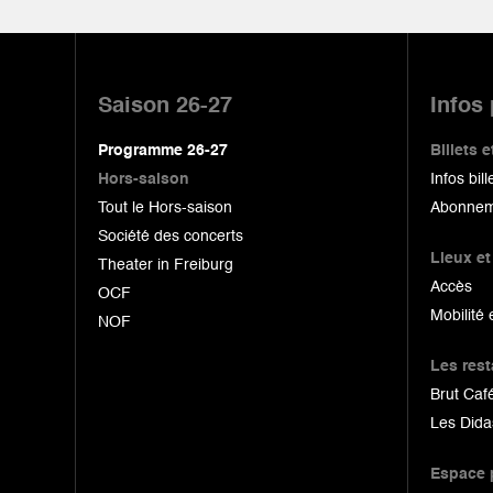
Pied
de
Saison 26-27
Infos
page
Programme 26-27
Billets
Hors-saison
Infos bill
Tout le Hors-saison
Abonnem
Société des concerts
Lieux et
Theater in Freiburg
Accès
OCF
Mobilité 
NOF
Les res
Brut Café
Les Dida
Espace 